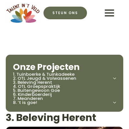
STEUN ONS
Onze Projecten
1. Tuinboerke & Tuinkadeeke
2. OTL Jeugd & Volwassenen
3. Beleving Herent
4. OTL Groepspraktijk
5. Buitengewoon Goe
6. Kinderboerderij
7. Meanderen
8. ’t is goe!
3. Beleving Herent