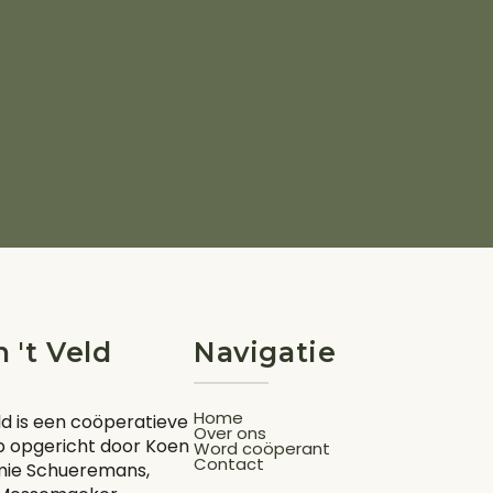
n 't Veld
Navigatie
Home
eld is een coöperatieve
Over ons
 opgericht door Koen
Word coöperant
Contact
mie Schueremans,