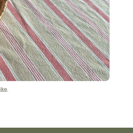
ike
.