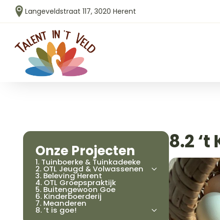
Langeveldstraat 117, 3020 Herent
8.2 ‘t
Onze Projecten
1. Tuinboerke & Tuinkadeeke
2. OTL Jeugd & Volwassenen
3. Beleving Herent
4. OTL Groepspraktijk
5. Buitengewoon Goe
6. Kinderboerderij
7. Meanderen
8. ’t is goe!