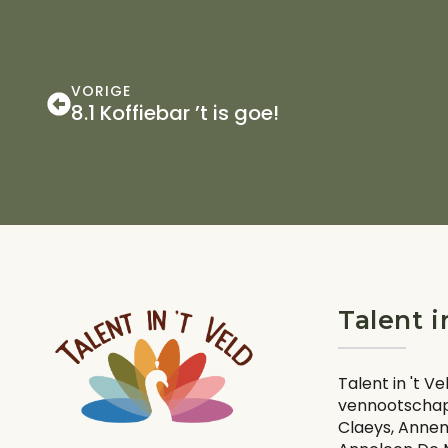
VORIGE
8.1 Koffiebar ’t is goe!
Talent i
Talent in 't V
vennootschap
Claeys, Anne