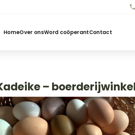
Home
Over ons
Word coöperant
Contact
 Kadeike – boerderijwinke