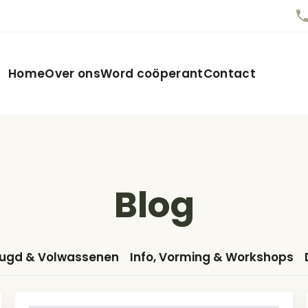
Home
Over ons
Word coöperant
Contact
Blog
eugd & Volwassenen
Info, Vorming & Workshops