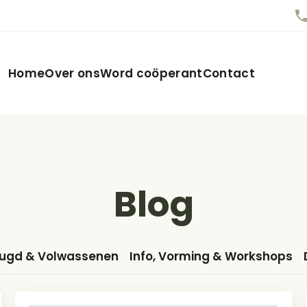
Home
Over ons
Word coöperant
Contact
Blog
eugd & Volwassenen
Info, Vorming & Workshops