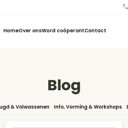
Home
Over ons
Word coöperant
Contact
Blog
eugd & Volwassenen
Info, Vorming & Workshops