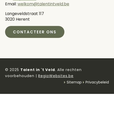
Email:
welkom@talentintveld.be
Langeveldstraat 117
3020 Herent
CONTACTEER ONS
© 2025
Talent in 't Veld
. Alle rechten
voorbehouden |
RegioWebsites.be
Sitemap
Privacybeleid