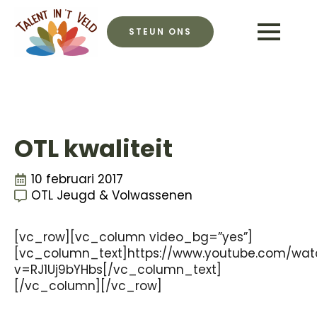
STEUN ONS
OTL kwaliteit
10 februari 2017
OTL Jeugd & Volwassenen
[vc_row][vc_column video_bg=”yes”]
[vc_column_text]https://www.youtube.com/wat
v=RJ1Uj9bYHbs[/vc_column_text]
[/vc_column][/vc_row]