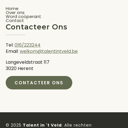
Home
Over ons
Word coöperant
Contact
Contacteer Ons
Tel:
016/223244
Email:
welkom@talentintveld.be
Langeveldstraat 117
3020 Herent
CONTACTEER ONS
© 2025
Talent in 't Veld
. Alle rechten